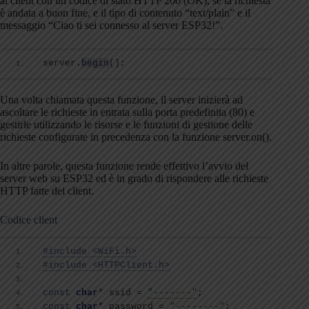
al client con un codice di stato HTTP 200 (OK), se la richiesta
è andata a buon fine, e il tipo di contenuto “text/plain” e il
messaggio “Ciao ti sei connesso al server ESP32!”.
server.
begin
()
;
Una volta chiamata questa funzione, il server inizierà ad
ascoltare le richieste in entrata sulla porta predefinita (80) e
gestirle utilizzando le risorse e le funzioni di gestione delle
richieste configurate in precedenza con la funzione server.on().
In altre parole, questa funzione rende effettivo l’avvio del
server web su ESP32 ed è in grado di rispondere alle richieste
HTTP fatte dei client.
Codice client
#include <WiFi.h>
#include <HTTPClient.h>
const
char
* ssid = 
"-------"
;
const
char
* password = 
"--------"
;