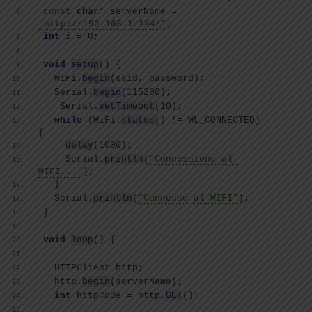
const
char
* serverName = 
"http://192.168.1.184/"
;
int
 i = 0;
void
setup
()
{
  WiFi.
begin
(
ssid, password
)
;
  Serial.
begin
(
115200
)
; 
   Serial.
setTimeout
(
10
)
;
while
(
WiFi.
status
()
 != WL_CONNECTED
)
{
delay
(
1000
)
;
    Serial.
println
(
"Connessione al 
WIFI..."
)
;
}
  Serial.
println
(
"Connesso al WIFI"
)
;
}
void
loop
()
{
  HTTPClient http;
  http.
begin
(
serverName
)
;
int
 httpCode = http.
GET
()
;