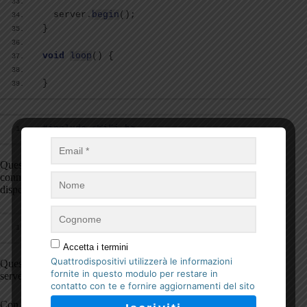
  server.
begin
()
;
}
void
loop
()
{
}
#include <WiFi.h>
Questa libreria fornisce le funzionalità per la gestione della
connessione ad una rete WiFI, la scansione delle reti
disponibili e la gestione degli eventi di connessione.
#include <ESPAsyncWebServer.h>
Accetta i termini
Quattrodispositivi utilizzerà le informazioni
Questa libreria fornisce un’interfaccia semplice per creare un
fornite in questo modulo per restare in
server web asincrono su ESP32.
contatto con te e fornire aggiornamenti del sito
Con questa libreria, è possibile creare un server HTTP che