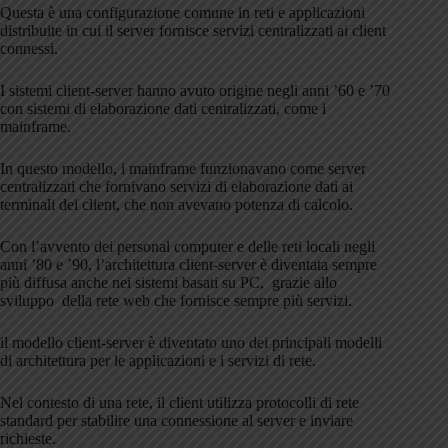
Questa è una configurazione comune in reti e applicazioni
distribuite in cui il server fornisce servizi centralizzati ai client
connessi.
I sistemi client-server hanno avuto origine negli anni ’60 e ’70
con sistemi di elaborazione dati centralizzati, come i
mainframe.
In questo modello, i mainframe funzionavano come server
centralizzati che fornivano servizi di elaborazione dati ai
terminali dei client, che non avevano potenza di calcolo.
Con l’avvento dei personal computer e delle reti locali negli
anni ’80 e ’90, l’architettura client-server è diventata sempre
più diffusa anche nei sistemi basati su PC, grazie allo
sviluppo della rete web che fornisce sempre più servizi.
il modello client-server è diventato uno dei principali modelli
di architettura per le applicazioni e i servizi di rete.
Nel contesto di una rete, il client utilizza protocolli di rete
standard per stabilire una connessione al server e inviare
richieste.