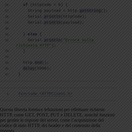
if
(
httpCode 
>
 0
)
{
    String payload = http.
getString
()
;
    Serial.
println
(
httpCode
)
;
    Serial.
println
(
payload
)
;
}
else
{
    Serial.
println
(
"Errore sulla 
richiesta HTTP"
)
;
}
  http.
end
()
;
delay
(
5000
)
;
}
#include <HTTPClient.h>
Questa libreria fornisce lefunzioni per effettuare richieste
HTTP, come GET, POST, PUT e DELETE, nonché funzioni
per gestire le risposte del server, come l’acquisizione del
codice di stato HTTP, dei header e del contenuto della
risposta.