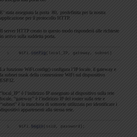
E’ stata assegnata la porta 80, predefinita per la nostra
applicazione per il protocollo HTTP.
Il server HTTP creato in questo modo risponderà alle richieste
in arrivo sulla suddetta porta.
WiFi.
config
(
local_IP, gateway, subnet
)
La funzione WiFi.config() configura l’IP locale, il gateway e
la subnet mask della connessione WiFi sul dispsositivo
ESP32.
“local_IP” è l’indirizzo IP assegnato al dispositivo sulla rete
locale, “gateway” è l’indirizzo IP del router sulla rete e
“subnet” è la maschera di sottorete utilizzata per identificare i
dispositivi appartenenti alla stessa rete.
WiFi.
begin
(
ssid, password
)
;