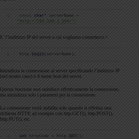
const
char
* serverName = 
"http://192.168.1.184/"
;
E’ l’indirizzo IP del server a cui vogliamo connetterci.+
http.
begin
(
serverName
)
;
Inizializza la connessione al server specificando l’indirizzo IP
(nel nostro caso) o il nome host del server.
Questa funzione non stabilisce effettivamente la connessione,
ma inizializza solo i parametri per la connessione.
La connessione verrà stabilita solo quando si effettua una
richiesta HTTP, ad esempio con http.GET(), http.POST(),
http.PUT(), etc.
int
 httpCode = http.
GET
()
;