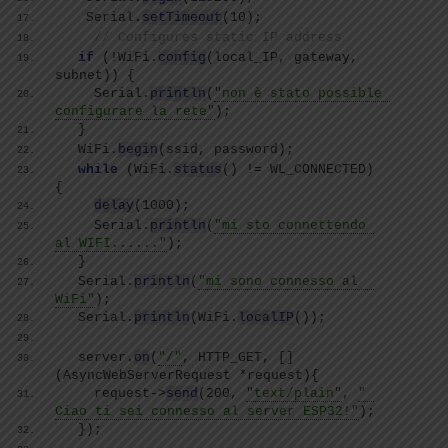
   Serial.
setTimeout
(
10
)
;
// Configures static IP address
if
(
!WiFi.
config
(
local_IP, gateway, 
subnet
))
{
    Serial.
println
(
"non è stato possible 
configurare la rete"
)
;
}
  WiFi.
begin
(
ssid, password
)
;
while
(
WiFi.
status
()
 != WL_CONNECTED
)
{
delay
(
1000
)
;
    Serial.
println
(
"mi sto connettendo 
al WIFI......"
)
;
}
  Serial.
println
(
"mi sono connesso al  
WiFi"
)
;
  Serial.
println
(
WiFi.
localIP
())
;
  server.
on
(
"/"
, HTTP_GET, 
[]
(
AsyncWebServerRequest *request
){
    request-
>
send
(
200, 
"text/plain"
, 
" 
Ciao ti sei connesso al server ESP32!"
)
;
})
;