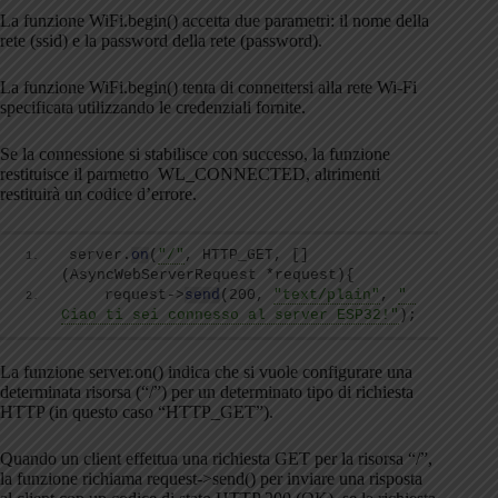
La funzione WiFi.begin() accetta due parametri: il nome della
rete (ssid) e la password della rete (password).
La funzione WiFi.begin() tenta di connettersi alla rete Wi-Fi
specificata utilizzando le credenziali fornite.
Se la connessione si stabilisce con successo, la funzione
restituisce il parmetro WL_CONNECTED, altrimenti
restituirà un codice d’errore.
server.
on
(
"/"
, HTTP_GET, 
[]
(
AsyncWebServerRequest *request
){
    request-
>
send
(
200, 
"text/plain"
, 
" 
Ciao ti sei connesso al server ESP32!"
)
;
La funzione server.on() indica che si vuole configurare una
determinata risorsa (“/”) per un determinato tipo di richiesta
HTTP (in questo caso “HTTP_GET”).
Quando un client effettua una richiesta GET per la risorsa “/”,
la funzione richiama request->send() per inviare una risposta