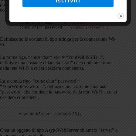
può gestire richieste HTTP in arrivo, come GET, POST, PUT,
ecc.
const char* ssid = 
"YourWiFiSSID"
;
const char* password = 
"YourWiFiPassword"
;
Definiscono le costanti di tipo stringa per la connessione Wi-
Fi.
La prima riga, “const char* ssid = “YourWiFiSSID”;”,
definisce una costante chiamata “ssid” che contiene il nome
della rete Wi-Fi a cui si desidera connettersi.
La seconda riga, “const char* password =
“YourWiFiPassword”;”, definisce una costante chiamata
“password” che contiene la password della rete Wi-Fi a cui si
desidera connettersi.
AsyncWebServer 
server
(
80
)
;
Crea un oggetto di tipo AsyncWebServer chiamato “server” e
lo assegna alla porta 80.