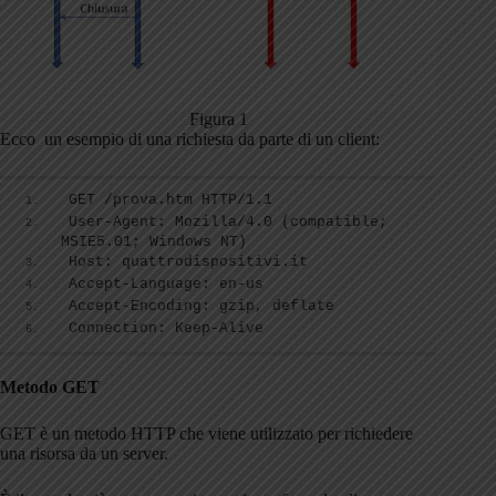
Figura 1
Ecco un esempio di una richiesta da parte di un client:
GET /prova.htm HTTP/1.1
User-Agent: Mozilla/4.0 (compatible; 
MSIE5.01; Windows NT)
Host: quattrodispositivi.it
Accept-Language: en-us
Accept-Encoding: gzip, deflate
Connection: Keep-Alive
Metodo GET
GET è un metodo HTTP che viene utilizzato per richiedere
una risorsa da un server.