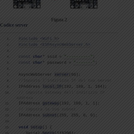
Figura 2
Codice server
#include <WiFi.h>
#include <ESPAsyncWebServer.h>
const
char
* ssid = 
"----------"
;
const
char
* password = 
"-------"
;
AsyncWebServer 
server
(
80
)
;
//Imposta l'indirizzo IP del tuo server
IPAddress 
local_IP
(
192, 168, 1, 184
)
;
// imposta Gateway dell'indirizzo IP 
address
IPAddress 
gateway
(
192, 168, 1, 1
)
;
// imposta la tua subnet
IPAddress 
subnet
(
255, 255, 0, 0
)
;
void
setup
()
{
   Serial.
begin
(
115200
)
; 