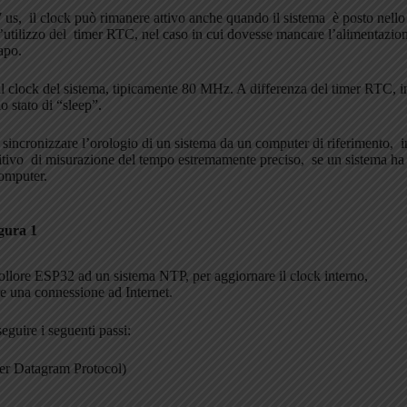
us, il clock può rimanere attivo anche quando il sistema è posto nello
’utilizzo del timer RTC, nel caso in cui dovesse mancare l’alimentazion
apo.
il clock del sistema, tipicamente 80 MHz. A differenza del timer RTC, i
o stato di “sleep”.
 sincronizzare l’orologio di un sistema da un computer di riferimento, i
itivo di misurazione del tempo estremamente preciso, se un sistema ha
 computer.
gura 1
rollore ESP32 ad un sistema NTP, per aggiornare il clock interno,
e una connessione ad Internet.
guire i seguenti passi:
ser Datagram Protocol)