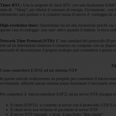
Timer RTC:
Usa la sorgente di clock RTC con una risoluzione 6.6667 
stato di “Sleep”, per ridurre il consumo di energia. Ovviamente, con l
riferimento sarà perduto e il contatore inizia di nuovo il conteggio da c
High-resolution timer:
Questotimer ha un’alta risoluzione perché usa 
questo caso il conteggio non sara’ attivo quando il sistema si trova nell
Network Time Protocol (NTP):
E’ uno standard del protocollo IP per
rete ad un determinato indirizzo è connesso un computer con un dispos
necessità di sincronizzare il proprio orologio può connettersi a questo
Fi
Come connettere ESP32 ad un sistema NTP
In questo articolo realizzeremo un progetto per connettere il microcont
ovviamente, affinché questo sistema possa funzionare è necessario aver
Per connettere il microcontrollore ESP32 ad un server NTP, bisogna ese
Il client (ESP32) si connette al server con il protocollo UDP (U
Il client invia una richiesta di pacchetto al server NTP
Il server NTP risponde e invia il pacchetto “time stamp”.