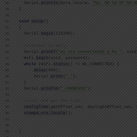
  Serial.
println
(
&ora_locale, 
"%A, %B %d %Y %H:%
}
void
setup
()
{
  Serial.
begin
(
115200
)
;
//connect to WiFi
  Serial.
printf
(
"mi sto connettendo a %s "
, ssid
  WiFi.
begin
(
ssid, password
)
;
while
(
WiFi.
status
()
 != WL_CONNECTED
)
{
delay
(
500
)
;
      Serial.
print
(
"."
)
;
}
  Serial.
println
(
" CONNESSO"
)
;
//init and get the time
configTime
(
gmtOffset_sec, daylightOffset_sec, 
stampa_ora_locale
()
;
}