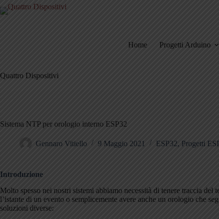
Salta
al
contenuto
Home
Progetti Arduino
Quattro Dispositivi
Sistema NTP per orologio interno ESP32
Gennaro Vitiello
9 Maggio 2021
ESP32
,
Progetti ES
Introduzione
Molto spesso nei nostri sistemi abbiamo necessità di tenere traccia del
l’istante di un evento o semplicemente avere anche un orologio che segn
soluzioni diverse: