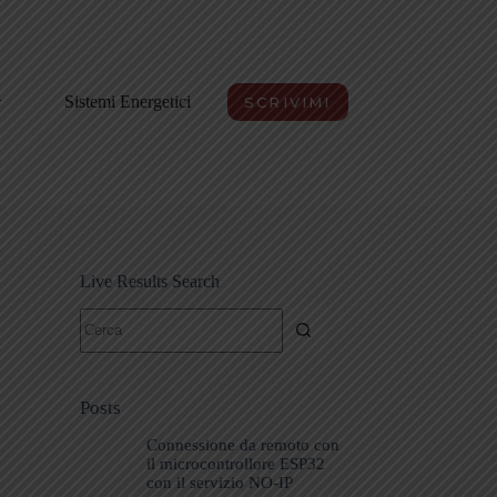
Sistemi Energetici
SCRIVIMI
Live Results Search
Nessun
risultato
Posts
Connessione da remoto con
il microcontrollore ESP32
con il servizio NO-IP