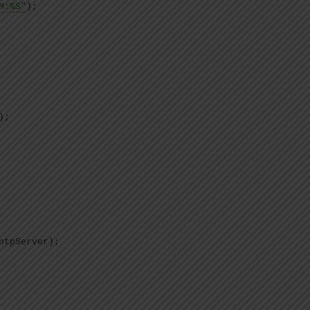
M:%S"
)
;
)
;
ntpServer
)
;