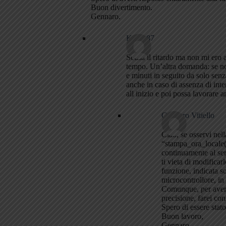
Buon divertimento.
Gennaro.
Konig87
Scusa il ritardo ma non mi ero 
tempo. Un’altra domanda: se non
e minuti in seguito da solo senz
anche in caso di assenza di inte
all inizio e poi possa lavorare a
Gennaro Vitiello
Ciao, se osservi nell
“stampa_ora_locale()
continuamente al se
ti vieta di modificar
funzione, indicata so
microcontrollore, in
Comunque, per avere
precisione, farei co
Spero di essere stato
Buon lavoro,
Gennaro.