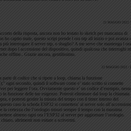
21 MAGGIO 2022 /
accorto della risposta, ancora non ho testato lo sketch per mancanza di
 ho capito male, questo script prende l ora ntp all inizio e poi avanza 
a più interrogare il server ntp, o sbaglio? A me serve che mantenga l or
rnet dopo l accensione del dispositivo, quindi qualcosa che interroghi n
nche offline.. Grazie ancora, gentilissimo.
22 MAGGIO 2022 / 
a parte di codice che si ripete a loop, chiama la funzione
;” ogni secondo, quindi il software come e’ stato scritto si connette
rver per leggere l’ora. Ovviamente questo e’ un codice d’esempio, ness
lo in funzione delle tue esigenze. Potresti eliminare dal loop la chiamata 
pra, e potresti gestire la misura del tempo con il timer interno del
 questo caso la scheda ESP32 si connettera’ al server solo all’accensione
 la certezza che l’orologio misuri sempre il tempo con la massima
nnettere almeno ogni ora l’ESP32 al server per aggiornare l’orologio.
 chiaro, altrimenti non esitare a scrivermi.