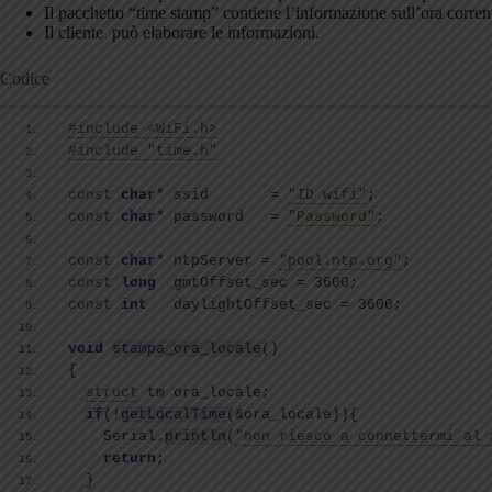
Il pacchetto “time stamp” contiene l’informazione sull’ora corrent
Il cliente può elaborare le informazioni.
Codice
#include <WiFi.h>
#include "time.h"
const
char
* ssid       = 
"ID wifi"
;
const
char
* password   = 
"Password"
;
const
char
* ntpServer = 
"pool.ntp.org"
;
const
long
  gmtOffset_sec = 3600;
const
int
   daylightOffset_sec = 3600;
void
stampa_ora_locale
()
{
struct
 tm ora_locale;
if
(
!
getLocalTime
(
&ora_locale
)){
    Serial.
println
(
"non riesco a connettermi al 
return
;
}