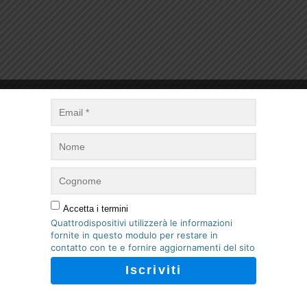
l’ora locale e della data.
iferimento, che nel nostro caso e’ Italia, come indicato dalla pagina di
Accetta i termini
Quattrodispositivi utilizzerà le informazioni
fornite in questo modulo per restare in
ta nel loop della funzione.
contatto con te e fornire aggiornamenti del sito