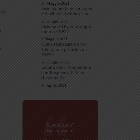
30 Maggio 2021
Sistema per la misurazione
e il
del pH con Arduino Uno
28 Giugno 2021
Sistema NTP per orologio
n
interno ESP32
9 Maggio 2021
Come realizzare un bot
n
Telegram e gestirlo con
ESP32
12 Giugno 2022
Lettura della Temperatura
con Raspberry Pi Pico
(Lezione 3)
17 Aprile 2021
"Sapere Aude"
Osa conoscere!