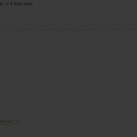
e , e il time zone.
server"
)
;