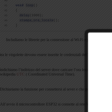
void
loop
()
{
delay
(
1000
)
;
stampa_ora_locale
()
;
}
Includiamo le librerie per la connessione al Wi-Fi e per la lettura del
tra le virgolette devono essere inserite le credenziali del Wi-Fi
indichiamo l’indirizzo del server dove caricare l’ora locale e l’area di r
wikipedia
UTC
( Coordinated Universal Time).
Dichiariamo la funzione per connettersi al sever e che poi verra’ chiama
All’avvio il microcontrollore ESP32 si connette al rete WI-FI.