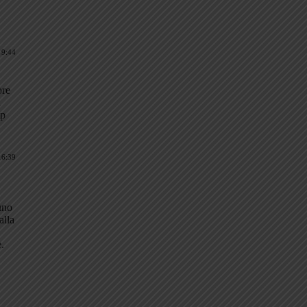
 9:44
ore
a
tp
16:39
uno
alla
.