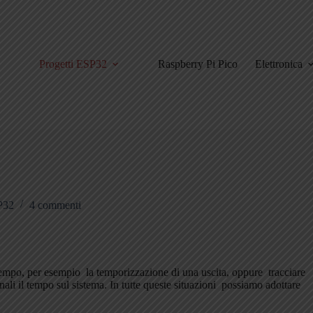
Progetti ESP32
Raspberry Pi Pico
Elettronica
P32
4 commenti
 tempo, per esempio la temporizzazione di una uscita, oppure tracciare
ali il tempo sul sistema. In tutte queste situazioni possiamo adottare