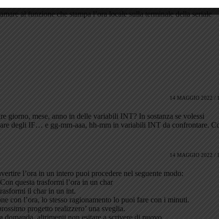
amare al funzione che stampa l’ora locale sulla terminale della seriale
14 MAGGIO 2022 / 
ire giorno, mese, anno in delle variabili INT? In sostanza se volessi
 usare degli IF… e gg-mm-aaa, hh-mm in variabili INT da confrontare. 
14 MAGGIO 2022 / 
vertire l’ora in un intero puoi procedere nel seguente modo:
Con questa trasformi l’ora in un char
asformi il char in un int.
ne con l’ora, lo stesso ragionamento lo puoi fare con i minuti.
rossimo progetto realizzero’ una sveglia.
ua domanda, altrimenti non esitare a scrivere di nuovo.