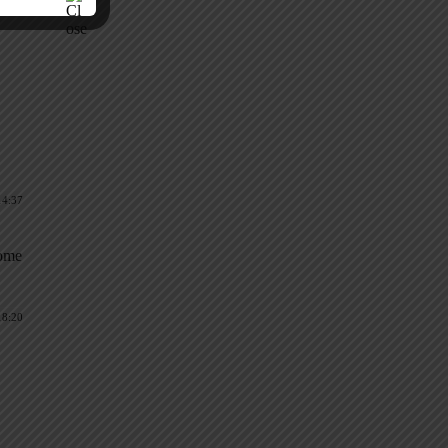
14:37
Come
18:20