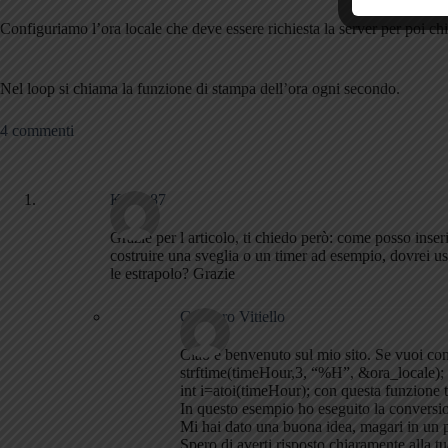
Configuriamo l’ora locale che deve essere richiesta la server per poi chi
Nel loop si chiama la funzione di stampa dell’ora ogni secondo.
4 commenti
Konig87
Grazie per l articolo, ti chiedo però: come posso inser
costruire una sveglia o un timer ad esempio, dovrei
le estrapolo? Grazie
Gennaro Vitiello
Ciao e benvenuto sul mio sito. Se vuoi con
strftime(timeHour,3, “%H”, &ora_locale); 
int i=atoi(timeHour); con questa funzione tr
In questo esempio ho eseguito la conversio
Mi hai dato una buona idea, magari in un p
Spero di averti risposto chiaramente alla t