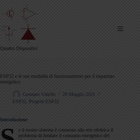
Salta
al
contenuto
Quattro Dispositivi
ESP32 e le sue modalità di funzionamento per il risparmio
energetico
Gennaro Vitiello
29 Maggio 2021
ESP32
,
Progetti ESP32
Introduzione
S
e il nostro sistema è connesso alla rete elettrica il
problema di limitare il consumo energetico del