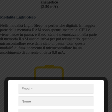
energetico
(2-50 mA)
Modalità Light-Sleep
Nella modalità Light-Sleep, le periferiche digitali, la maggior
parte della memoria RAM sono spente mentre la CPU è
viene messe in pausa, e il suo stato è memorizzato nella parte
di memoria RAM ancora attiva per poi recuperarlo quando il
microcontrollore esce dalla stato di pausa. Con questa
modalità di funzionamento il microcontrollore ha un
assorbimento di corrente di circa 0,8 mA.