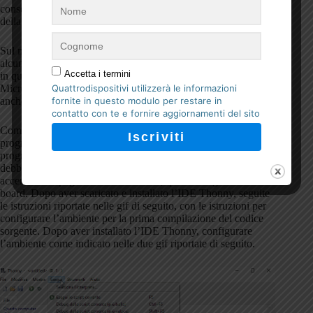
consenta di scrivere il codice sorgente e di caricalo all’interno
della memoria del microcontrollore.
Sul mercato ci sono diverse IDEs per il sistema Pico, con
alcune di esse e’ possibile gestire anche più di un linguaggio,
Accetta i termini
in questo corso vorrei utilizzare il solo linguaggio
MicroPython, e propongo di usare l’
IDE Thonny
, consigliato
Quattrodispositivi utilizzerà le informazioni
anche dagli sviluppatori della scheda Pico.
fornite in questo modulo per restare in
contatto con te e fornire aggiornamenti del sito
Come da tradizione, il primo codice sorgente per chi inizia a
programmare o ad usare un sistema nuovo è classico
programma di “Hello World” e credo che le tradizioni
debbano essere rispettate e quindi il nostro primo codice farà
accendere e spegnere un diodo LED, quello integrato sulla
board. Dopo aver scaricato e installato l’IDE Thonny, seguite
le istruzioni riportate nelle gif di seguito, con le istruzioni per
configurare l’ambiente per la prima compilazione del codice
sorgente. Dopo aver installato l’IDE Thonny, configurare
l’ambiente come indicato nelle due gif riportate di seguito.