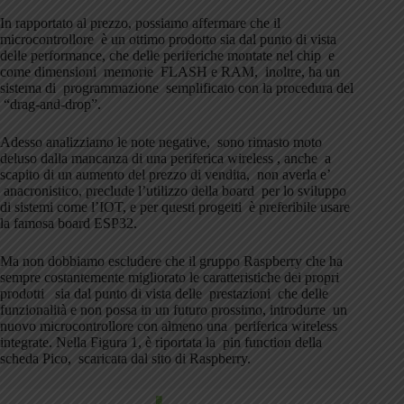
In rapportato al prezzo, possiamo affermare che il
microcontrollore è un ottimo prodotto sia dal punto di vista
delle performance, che delle periferiche montate nel chip e
come dimensioni memorie FLASH e RAM, inoltre, ha un
sistema di programmazione semplificato con la procedura del
“drag-and-drop”.
Adesso analizziamo le note negative, sono rimasto moto
deluso dalla mancanza di una periferica wireless , anche a
scapito di un aumento del prezzo di vendita, non averla e’
anacronistico, preclude l’utilizzo della board per lo sviluppo
di sistemi come l’IOT, e per questi progetti è preferibile usare
la famosa board ESP32.
Ma non dobbiamo escludere che il gruppo Raspberry che ha
sempre costantemente migliorato le caratteristiche dei propri
prodotti sia dal punto di vista delle prestazioni che delle
funzionalità e non possa in un futuro prossimo, introdurre un
nuovo microcontrollore con almeno una periferica wireless
integrate. Nella Figura 1, è riportata la pin function della
scheda Pico, scaricata dal sito di Raspberry.