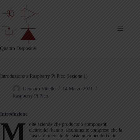
Salta
al
contenuto
Quattro Dispositivi
Introduzione a Raspberry Pi Pico (lezione 1)
Gennaro Vitiello
14 Marzo 2021
Raspberry Pi Pico
Introduzione
M
olte aziende che producono componenti
elettronici, hanno sicuramente compreso che la
fascia di mercato dei sistemi embedded è in