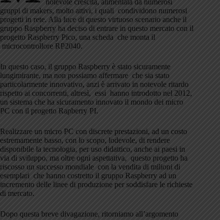
notevole crescita, alimentata da numerosi
gruppi di makers, molto attivi, i quali condividono numerosi
progetti in rete. Alla luce di questo virtuoso scenario anche il
gruppo Raspberry ha deciso di entrare in questo mercato con il
progetto Raspberry Pico, una scheda che monta il
microcontrollore RP2040.
In questo caso, il gruppo Raspberry è stato sicuramente
lungimirante, ma non possiamo affermare che sia stato
particolarmente innovativo, anzi è arrivato in notevole ritardo
rispetto ai concorrenti, altresì, essi hanno introdotto nel 2012,
un sistema che ha sicuramento innovato il mondo dei micro
PC con il progetto Rapberry PI.
Realizzare un micro PC con discrete prestazioni, ad un costo
estremamente basso, con lo scopo, lodevole, di rendere
disponibile la tecnologia, per uso didattico, anche ai paesi in
via di sviluppo, ma oltre ogni aspettativa, questo progetto ha
riscosso un successo mondiale con la vendita di milioni di
esemplari che hanno costretto il gruppo Raspberry ad un
incremento delle linee di produzione per soddisfare le richieste
di mercato.
Dopo questa breve divagazione, ritorniamo all’argomento