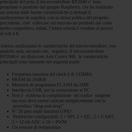
principale del post, il microcontrollore RP2040 e’ stato
progettato e prodotto dal gruppo Raspberry, che ha realizzato
un sistema dalle buone caratteristiche (i dettagli li
analizzeremo in seguito), con la stessa politica del progetto
precedente, cioè collocare sul mercato un prodotto dal costo
molto competitivo, infatti, l’intera scheda è venduta al prezzo
di soli 4 $.
Adesso analizziamo le caratteristiche del microcontrollore, con
qualche nota, secondo me, negativa. Il microcontrollore
RP2040 è un dual-core Arm Cortex M0, le caratteristiche
principali sono riassunte nei seguenti punti:
Frequenza massima del clock è di 133MHz
SRAM da 264KB
Memoria di programma FLASH da 2MB
Interfaccia USB, per la connessione al PC
Non è richiesta la compilazione del codice sorgente
ma esso deve essere caricato semplicemente con la
procedura “drag-and-drop”
N° 26 pins multi funzioni GPIO
Periferiche configurabili: 2 × SPI, 2 × I2C, 2 × UART,
3 × 12-bit ADC e 16 × PWM
Un sensore di temperatura