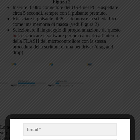
Figura 2
Inserire l’altro connettore del USB nel PC e aspettare
circa 5 secondi, sempre con il pulsante premuto.
Rilasciare il pulsante, il PC riconosce la scheda Pico
come una memoria di massa (vedi Figura 2)
Selezionare il linguaggio di programmazione da questo
link
e scaricare il software per poi caricarlo all’interno
della FLASH del microcontrollore con la stessa
procedura della scrittura di una pendriver (drag and
drop)
Figura 2
La nostra scheda è ora pronta per eseguire il nostro codice
sorgente, ma abbiamo bisogno dell’IDE (Integrated
Development Environment), un sistema di sviluppo che ci