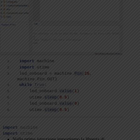
import
 machine
import
 utime
led_onboard = machine.
Pin
(
25
, 
machine.Pin.OUT
)
while
True
:
    led_onboard.
value
(
1
)
    utime.
sleep
(
0.5
)
    led_onboard.
value
(
0
)
    utime.
sleep
(
0.5
)
Nella prima istruzione importiamo la libreria di