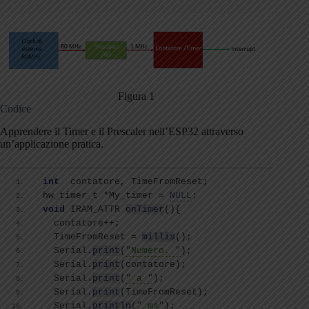
Figura 1
Codice
Apprendere il Timer e il Prescaler nell’ESP32 attraverso
un’applicazione pratica.
int
  contatore, TimeFromReset; 
hw_timer_t *My_timer = 
NULL
;
void
 IRAM_ATTR 
onTimer
(){
  contatore++;
  TimeFromReset = 
millis
()
;
  Serial.
print
(
"Numero. "
)
;
  Serial.
print
(
contatore
)
;
  Serial.
print
(
" a "
)
;
  Serial.
print
(
TimeFromReset
)
;
  Serial.
println
(
" ms"
)
;