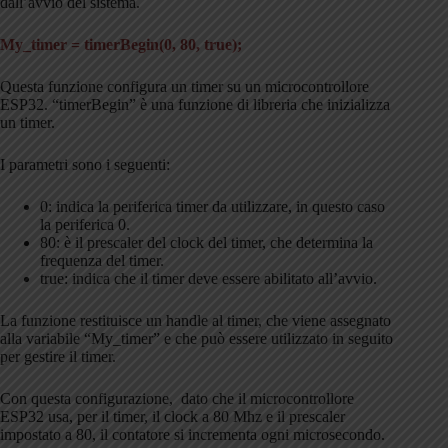
dall’avvio del sistema.
My_timer = timerBegin(0, 80, true);
Questa funzione configura un timer su un microcontrollore
ESP32. “timerBegin” è una funzione di libreria che inizializza
un timer.
I parametri sono i seguenti:
0: indica la periferica timer da utilizzare, in questo caso
la periferica 0.
80: è il prescaler del clock del timer, che determina la
frequenza del timer.
true: indica che il timer deve essere abilitato all’avvio.
La funzione restituisce un handle al timer, che viene assegnato
alla variabile “My_timer” e che può essere utilizzato in seguito
per gestire il timer.
Con questa configurazione, dato che il microcontrollore
ESP32 usa, per il timer, il clock a 80 Mhz e il prescaler
impostato a 80, il contatore si incrementa ogni microsecondo.