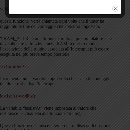
void IRAM_ATTR onTimer()
questa funzione verrà chiamata ogni volta che il timer ha
raggiunto la fine del conteggio che abbiamo impostato.
“IRAM_ATTR” è un attributo fornito al precompilatore che
deve allocare la funzione nella RAM in questo modo
l’esecuzione della routine associata all’Interruput può essere
eseguita nel più breve tempo possibile.
IsrCounter++;
Incrementiamo la variabile ogni volta che scatta il conteggio
del timer e si attiva l’interrupt
lastIsrAt = millis();
La variabile “lastIsrAt” viene impostata al valore che
restituisce la chiamata alla funzione “millis()”.
Questa funzione restituisce il tempo in millisecondi trascorsi