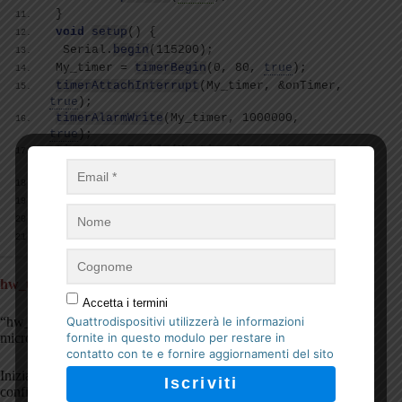
}
void
setup
()
{
 Serial.
begin
(
115200
)
;
My_timer = 
timerBegin
(
0, 80, 
true
)
;
timerAttachInterrupt
(
My_timer, &onTimer, 
true
)
;
timerAlarmWrite
(
My_timer, 1000000, 
true
)
;
timerAlarmEnable
(
My_timer
)
; 
//abilitiamo 
il timer
}
void
loop
()
{
}
hw_timer_t *My_timer = NULL;
Accetta i termini
Quattrodispositivi utilizzerà le informazioni
“hw_timer_t” è un tipo di dati definito nella libreria per il
fornite in questo modulo per restare in
microcontrollore ESP32, del timer hardware integrato.
contatto con te e fornire aggiornamenti del sito
Inizializzare un puntatore con NULL, perché non è
configurato e inizializzato e verrà eseguito successivamente.