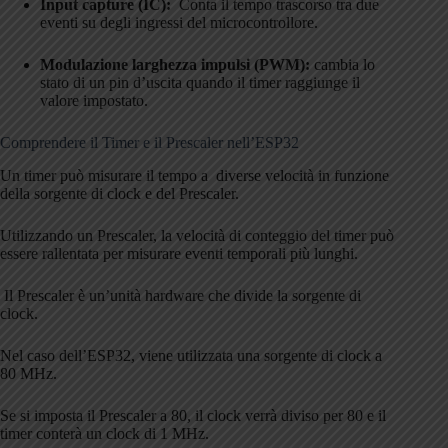
Input capture (IC):
Conta il tempo trascorso tra due
eventi su degli ingressi del microcontrollore.
Modulazione larghezza impulsi (PWM):
cambia lo
stato di un pin d’uscita quando il timer raggiunge il
valore impostato.
Comprendere il Timer e il Prescaler nell’ESP32
Un timer può misurare il tempo a diverse velocità in funzione
della sorgente di clock e del Prescaler.
Utilizzando un Prescaler, la velocità di conteggio del timer può
essere rallentata per misurare eventi temporali più lunghi.
Il Prescaler è un’unità hardware che divide la sorgente di
clock.
Nel caso dell’ESP32, viene utilizzata una sorgente di clock a
80 MHz.
Se si imposta il Prescaler a 80, il clock verrà diviso per 80 e il
timer conterà un clock di 1 MHz.