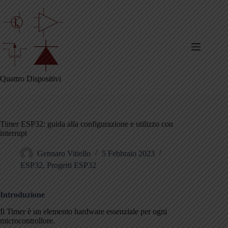
Salta
al
contenuto
Quattro Dispositivi
Timer ESP32: guida alla configurazione e utilizzo con
interrupt
Gennaro Vitiello
5 Febbraio 2023
ESP32
,
Progetti ESP32
Introduzione
Il Timer è un elemento hardware essenziale per ogni
microcontrollore.