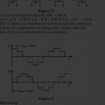
Figura 15
Con la combinazione seguente: BB’→BB’&
A’A→A’A→B’B & A’A→B’B→B’B & AA’→AA’→ AA’&
BB’ si ottiene una rotazione del motore ad half step, mentre in
Figura 15 è rappresentato il timing della corrente nelle due
fasi, che ha le caratteristiche di una sinusoide.
Figura 1
6
Micro-Step