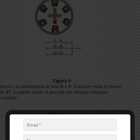
Figura 9
Invece, se alimentiamo la fase B e B’ il motore ruota di nuovo
di 30° in questo modo si procede per ottenere rotazioni
continue.