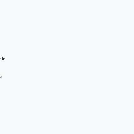
 le
ra