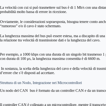
La velocità con cui si può trasmettere sul bus è di 1 Mb/s con una dist
probabilità molto bassa di errore in ricezione.
Ovviamente, le considerazioni sopraesposta, bisogna tenere conto anche
“rumoroso” e/o il cavo è stato schermato.
La lunghezza massima del bus può essere estesa, ma a discapito di una vel
la relazione tra velocità di trasmissione dati e la lunghezza del cavo.
Per esempio, a 1000 kbps con una durata di un singolo bit trasmesso 1 
con durata di 100 μs, la lunghezza massima consentita è di 6600 m.
In sostanza, la scelta della lunghezza del cavo e della velocità di trasm
d’errore che s’è disposti ad accettare.
Struttura di un Nodo, Integrazione nei Microcontrollori
Un nodo del CAN bus è formato da un controller CAN e da un transcei
Il controller CAN è collegato a un microcontrollore, mentre il transceiv