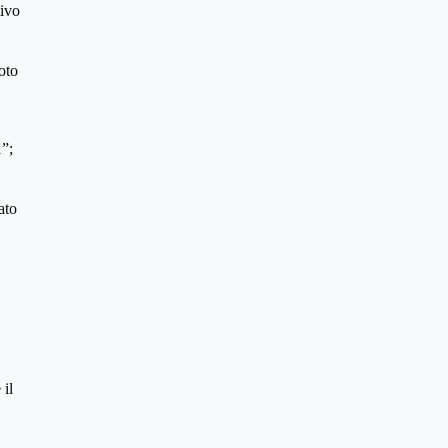
tivo
oto
1”;
ato
 il