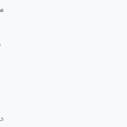
di
s
,5