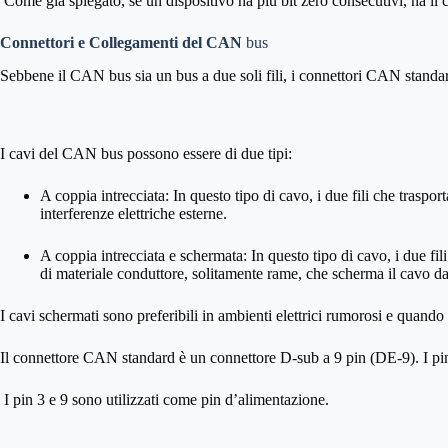
Come già spiegato, se un dispositivo ha più bit zero consecutivi, ha il c
Connettori e Collegamenti del CAN
bus
Sebbene il CAN bus sia un bus a due soli fili, i connettori CAN standa
I cavi del CAN bus possono essere di due tipi:
A coppia intrecciata: In questo tipo di cavo, i due fili che trasport
interferenze elettriche esterne.
A coppia intrecciata e schermata: In questo tipo di cavo, i due fi
di materiale conduttore, solitamente rame, che scherma il cavo da
I cavi schermati sono preferibili in ambienti elettrici rumorosi e quand
Il connettore CAN standard è un connettore D-sub a 9 pin (DE-9). I 
I pin 3 e 9 sono utilizzati come pin d’alimentazione.