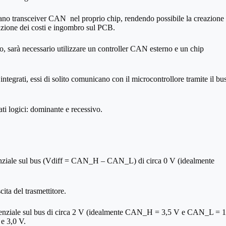
rano transceiver CAN nel proprio chip, rendendo possibile la creazione 
uzione dei costi e ingombro sul PCB.
to, sarà necessario utilizzare un controller CAN esterno e un chip
tegrati, essi di solito comunicano con il microcontrollore tramite il bu
ati logici: dominante e recessivo.
erenziale sul bus (Vdiff = CAN_H – CAN_L) di circa 0 V (idealmente
cita del trasmettitore.
ferenziale sul bus di circa 2 V (idealmente CAN_H = 3,5 V e CAN_L = 1
 e 3,0 V.