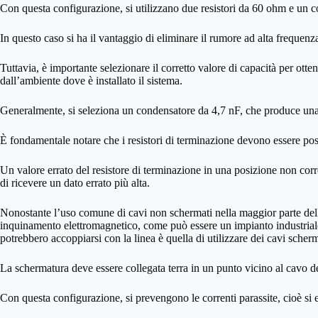
Con questa configurazione, si utilizzano due resistori da 60 ohm e un c
In questo caso si ha il vantaggio di eliminare il rumore ad alta frequenza
Tuttavia, è importante selezionare il corretto valore di capacità per ot
dall’ambiente dove è installato il sistema.
Generalmente, si seleziona un condensatore da 4,7 nF, che produce una
È fondamentale notare che i resistori di terminazione devono essere posi
Un valore errato del resistore di terminazione in una posizione non corr
di ricevere un dato errato più alta.
Nonostante l’uso comune di cavi non schermati nella maggior parte dell
inquinamento elettromagnetico, come può essere un impianto industriale 
potrebbero accoppiarsi con la linea è quella di utilizzare dei cavi scherm
La schermatura deve essere collegata terra in un punto vicino al cavo de
Con questa configurazione, si prevengono le correnti parassite, cioè si ev